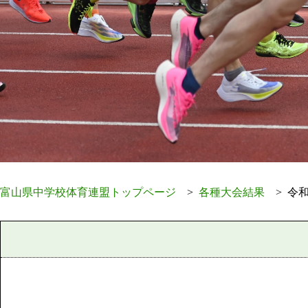
富山県中学校体育連盟トップページ
各種大会結果
令