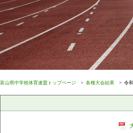
富山県中学校体育連盟トップページ
各種大会結果
令